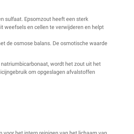
en sulfaat. Epsomzout heeft een sterk
t weefsels en cellen te verwijderen en helpt
het de osmose balans. De osmotische waarde
atriumbicarbonaat, wordt het zout uit het
icijngebruik om opgeslagen afvalstoffen
m voor het intern reinigen van het lichaam van