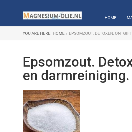
HOME
MA
YOU ARE HERE:
HOME »
EPSOMZOUT. DETOXEN, ONTGIFTE
Epsomzout. Detoxen
en darmreiniging.