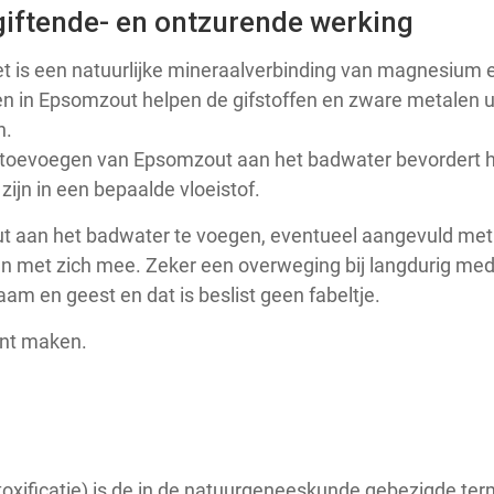
giftende- en ontzurende werking
t is een natuurlijke mineraalverbinding van magnesium 
n in Epsomzout helpen de gifstoffen en zware metalen ui
n.
 toevoegen van Epsomzout aan het badwater bevordert 
ijn in een bepaalde vloeistof.
 aan het badwater te voegen, eventueel aangevuld met n
en met zich mee. Zeker een overweging bij langdurig med
am en geest en dat is beslist geen fabeltje.
nt maken.
toxificatie) is de in de natuurgeneeskunde gebezigde ter