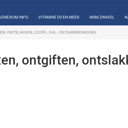
GNESIUM INFO
VITAMINE D3 EN MEER
MSM ZWAVEL
N
N, ONTSLAKKEN, LEVER-, GAL-, EN DARMREINIGING.
, ontgiften, ontslakke