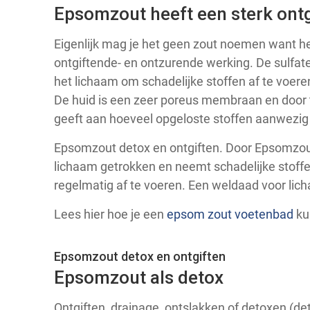
Epsomzout heeft een sterk ont
Eigenlijk mag je het geen zout noemen want he
ontgiftende- en ontzurende werking. De sulfate
het lichaam om schadelijke stoffen af te voere
De huid is een zeer poreus membraan en door
geeft aan hoeveel opgeloste stoffen aanwezig z
Epsomzout detox en ontgiften. Door Epsomzout
lichaam getrokken en neemt schadelijke stoff
regelmatig af te voeren. Een weldaad voor licha
Lees hier hoe je een
epsom zout voetenbad
ku
Epsomzout detox en ontgiften
Epsomzout als detox
Ontgiften, drainage, ontslakken of detoxen (de