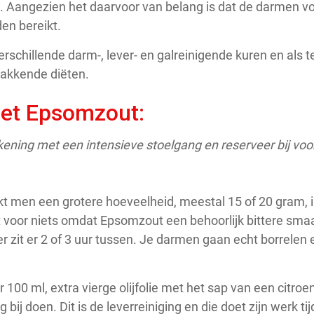
 Aangezien het daarvoor van belang is dat de darmen voll
en bereikt.
chillende darm-, lever- en galreinigende kuren en als teg
lakkende diëten.
met Epsomzout:
ening met een intensieve stoelgang en reserveer bij voor
uikt men een grotere hoeveelheid, meestal 15 of 20 gram
 voor niets omdat Epsomzout een behoorlijk bittere smaak
r zit er 2 of 3 uur tussen. Je darmen gaan echt borrelen e
100 ml, extra vierge olijfolie met het sap van een citro
ij doen. Dit is de leverreiniging en die doet zijn werk tij